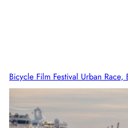
Vés
al
contingut
Bicycle Film Festival Urban Race,