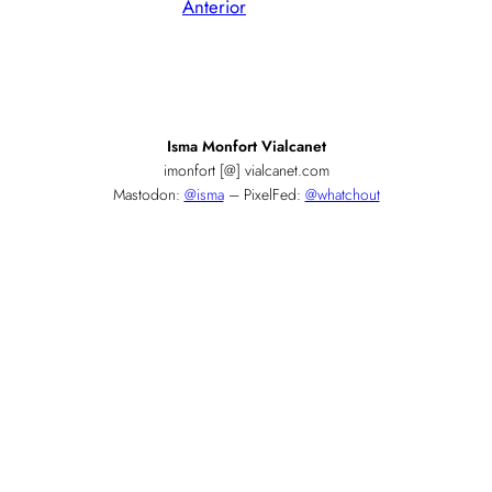
Anterior
Isma Monfort Vialcanet
imonfort [@] vialcanet.com
Mastodon:
@isma
– PixelFed:
@whatchout