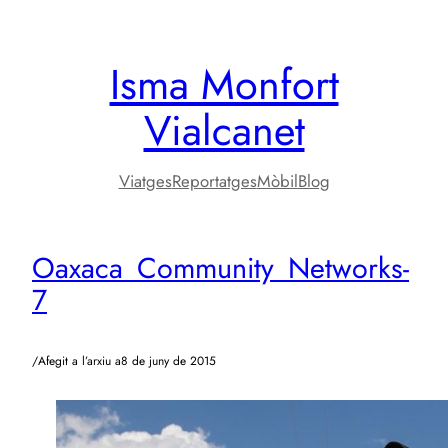
Vés
al
Isma Monfort
contingut
Vialcanet
Viatges
Reportatges
Mòbil
Blog
Oaxaca_Community_Networks-
7
/
Afegit a l’arxiu a
8 de juny de 2015