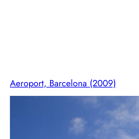
Vés
al
contingut
Aeroport, Barcelona (2009)