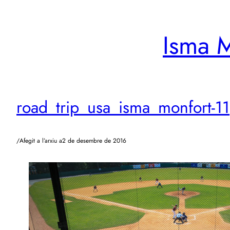
Vés
al
Isma M
contingut
road_trip_usa_isma_monfort-11
/
Afegit a l’arxiu a
2 de desembre de 2016