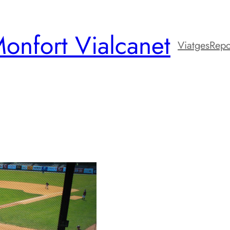
onfort Vialcanet
Viatges
Repo